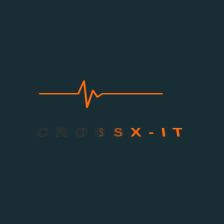
info@crossx-it.de
C
R
O
S
S
X
-
I
T