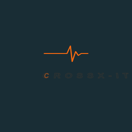
C
R
O
S
S
X
-
I
T
Datenschutz